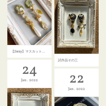
【2way】マスカットグリーンとゴールドの果実ピアス
試作品その三
24
22
Jan
2022
Jan
2022