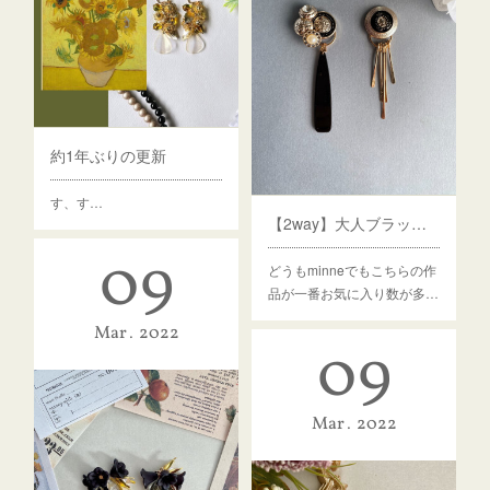
約1年ぶりの更新
す、す…
【2way】大人ブラックのボタンロングチャームピアス・イヤリング
09
どうもminneでもこちらの作
品が一番お気に入り数が多…
Mar
2022
09
Mar
2022